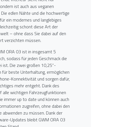
sondern ist auch aus veganen
t. Die edlen Nähte und die hochwertige
für ein modernes und langlebiges
leichzeitig schont diese Art der
welt – ohne dass Sie dabei auf den
t verzichten müssen.
WM ORA 03 ist in insgesamt 5
lich, sodass für jeden Geschmack die
 ist. Die zwei großen 10,25“-
 für beste Unterhaltung, ermöglichen
hone-Konnektivität und sorgen dafür,
ichtiges mehr entgeht. Dank des
uf alle wichtigen Fahrzeugfunktionen
Sie immer up to date und können auch
nformationen zugreifen, ohne dabei den
ße abwenden zu müssen. Dank der
tware-Updates bleibt GWM ORA 03
ten Stand.