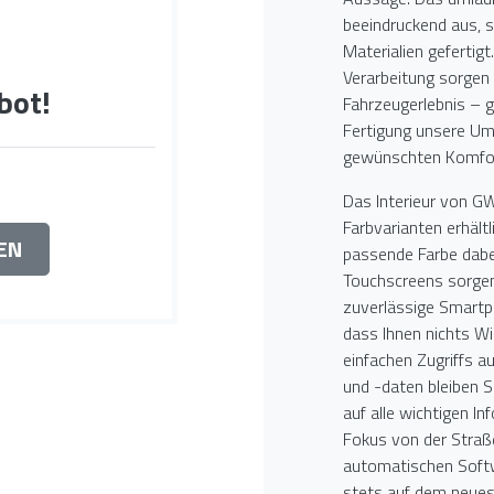
beeindruckend aus, 
Materialien gefertig
Verarbeitung sorgen 
bot!
Fahrzeugerlebnis – g
Fertigung unsere Um
gewünschten Komfor
Das Interieur von G
Farbvarianten erhält
EN
passende Farbe dabei
Touchscreens sorgen
zuverlässige Smartp
dass Ihnen nichts W
einfachen Zugriffs a
und -daten bleiben 
auf alle wichtigen I
Fokus von der Stra
automatischen Sof
stets auf dem neues