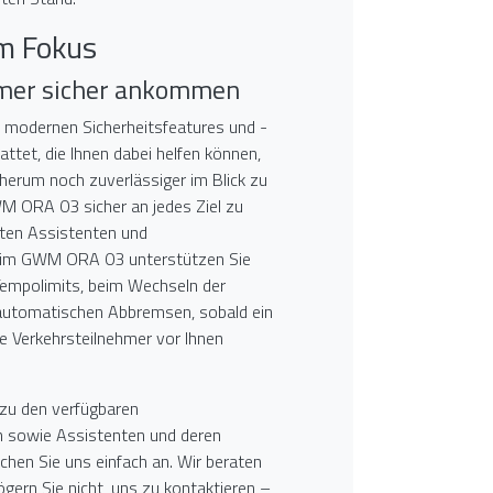
im Fokus
mmer sicher ankommen
t modernen Sicherheitsfeatures und -
ttet, die Ihnen dabei helfen können,
herum noch zuverlässiger im Blick zu
M ORA 03 sicher an jedes Ziel zu
uten Assistenten und
 im GWM ORA 03 unterstützen Sie
Tempolimits, beim Wechseln der
automatischen Abbremsen, sobald ein
e Verkehrsteilnehmer vor Ihnen
 zu den verfügbaren
 sowie Assistenten und deren
hen Sie uns einfach an. Wir beraten
ögern Sie nicht, uns zu kontaktieren –