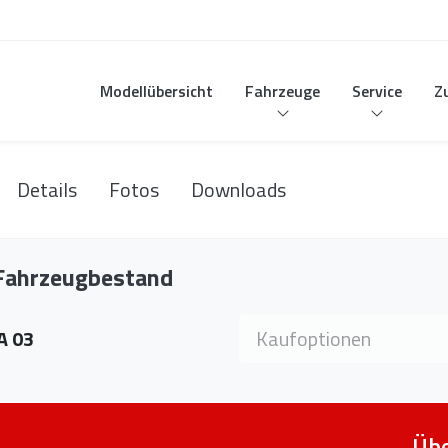
Modellübersicht
Fahrzeuge
Service
Z
Details
Fotos
Downloads
 Fahrzeugbestand
 wählen
Kaufoption wählen
A 03
Kaufoptionen
Übe