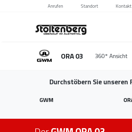
Anrufen
Standort
Kontakt
ORA 03
360° Ansicht
Durchstöbern Sie unseren
Marke wählen
Modell
GWM
OR
Der
GWM ORA 03