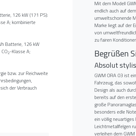
Mit dem Modell GWM 
endlich auch auf de
erie, 126 kW (171 PS):
umweltschonende Mob
sse A; kombinierte
Marke liegt auf der
von umweltfreundlich
zu fairen Konditionen
h Batterie, 126 kW
Begrüßen 
; CO
-Klasse A;
2
Absolut styl
rgie bzw. zur Reichweite
GWM ORA 03 ist ein 
ehrsbedingungen,
Fahrzeug, das sowoh
sich der Verbrauch
Design als auch durc
bereits auf den erst
große Panoramaglas
besonders edle Note 
ein völlig neuartiges
Leichtmetallfelgen r
verleihen dem GWM 