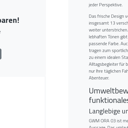
jeder Perspektive.
Das frische Design 
baren!
insgesamt 13 versch
weiter unterstrichen
e
lebhaften Tönen gibt
passende Farbe. Au
tragen zum sportli
zu einem idealen St
Alltagsbegleiter für 
nur Ihre täglichen F
Abenteuer.
Umweltbew
funktionales
Langlebige u
GWM ORA 03 ist mehr
Aussage. Das umlaufe