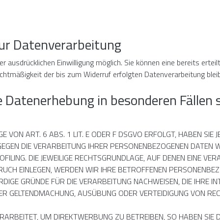
zur Datenverarbeitung
 ausdrücklichen Einwilligung möglich. Sie können eine bereits erteilt
echtmäßigkeit der bis zum Widerruf erfolgten Datenverarbeitung blei
e Datenerhebung in besonderen Fällen
ON ART. 6 ABS. 1 LIT. E ODER F DSGVO ERFOLGT, HABEN SIE J
GEGEN DIE VERARBEITUNG IHRER PERSONENBEZOGENEN DATEN WI
FILING. DIE JEWEILIGE RECHTSGRUNDLAGE, AUF DENEN EINE VER
UCH EINLEGEN, WERDEN WIR IHRE BETROFFENEN PERSONENBEZ
IGE GRÜNDE FÜR DIE VERARBEITUNG NACHWEISEN, DIE IHRE IN
DER GELTENDMACHUNG, AUSÜBUNG ODER VERTEIDIGUNG VON R
RBEITET, UM DIREKTWERBUNG ZU BETREIBEN, SO HABEN SIE DA