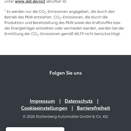
unter
abrufbar ist.
www.dat.de/co2
¹ Es werden nur die CO
-Emissionen angegeben, die durch den
2
Betrieb des PKW entstehen. CO
-Emissionen, die durch die
2
Produktion und Bereitstellung des PKW sowie des Kraftstoffes bzw.
der Energieträger entstehen oder vermieden werden, werden bei der
Ermittlung der CO
-Emissionen gemäß WLTP nicht berücksichtigt.
2
Folgen Sie uns
Impressum
Datenschutz
Cookieeinstellungen
Barrierefreiheit
© 2026 Stoltenberg Automobile GmbH & Co. KG