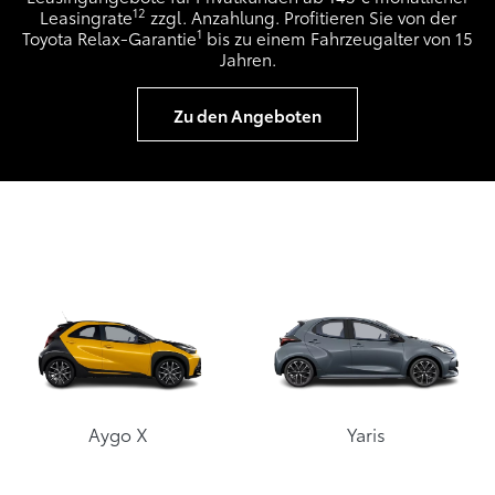
12
Leasingrate
zzgl. Anzahlung. Profitieren Sie von der
1
Toyota Relax-Garantie
bis zu einem Fahrzeugalter von 15
Jahren.
Zu den Angeboten
Aygo X
Yaris