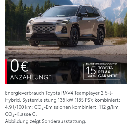
Energieverbrauch Toyota RAV4 Teamplayer 2,5-l-
Hybrid, Systemleistung 136 kW (185 PS); kombiniert:
4,9 l/100 km; CO
-Emissionen kombiniert: 112 g/km;
2
CO
-Klasse C.
2
Abbildung zeigt Sonderausstattung.