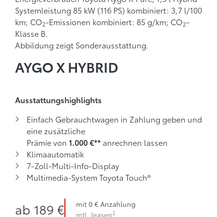
Systemleistung 85 kW (116 PS) kombiniert: 3,7 l/100
km; CO
-Emissionen kombiniert: 85 g/km; CO
-
2
2
Klasse B.
Abbildung zeigt Sonderausstattung.
AYGO X HYBRID
Ausstattungshighlights
Einfach Gebrauchtwagen in Zahlung geben und
eine zusätzliche
Prämie von
anrechnen lassen
1.000 €**
Klimaautomatik
7-Zoll-Multi-Info-Display
Multimedia-System Toyota Touch®
2
ab 189 € mtl. leasen
mit 0 €
mit 0 € Anzahlung
ab
189 €
2
mtl. leasen