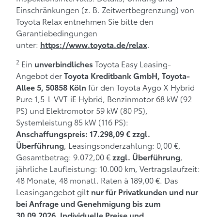
Einschränkungen (z. B. Zeitwertbegrenzung) von
Toyota Relax entnehmen Sie bitte den
Garantiebedingungen
unter:
.
https://www.toyota.de/relax
2
Ein
Toyota Easy Leasing-
unverbindliches
Angebot der
Toyota Kreditbank GmbH, Toyota-
für den Toyota Aygo X Hybrid
Allee 5, 50858 Köln
Pure 1,5-l-VVT-iE Hybrid, Benzinmotor 68 kW (92
PS) und Elektromotor 59 kW (80 PS),
Systemleistung 85 kW (116 PS):
Anschaffungspreis: 17.298,09 € zzgl.
, Leasingsonderzahlung: 0,00 €,
Überführung
Gesamtbetrag: 9.072,00 €
,
zzgl. Überführung
jährliche Laufleistung: 10.000 km, Vertragslaufzeit:
48 Monate, 48 monatl. Raten à 189,00 €. Das
Leasingangebot gilt
nur für Privatkunden und nur
bei Anfrage und Genehmigung bis zum
.
30.09.2026
Individuelle Preise und