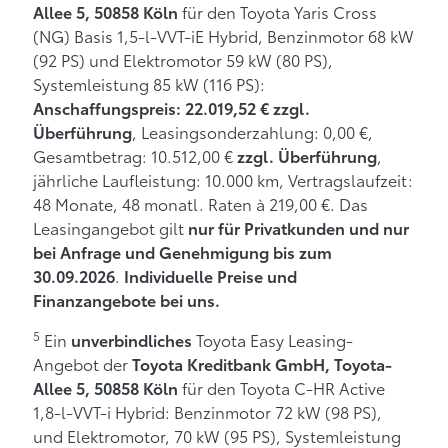
für den Toyota Yaris Cross
Allee 5, 50858 Köln
(NG) Basis 1,5-l-VVT-iE Hybrid, Benzinmotor 68 kW
(92 PS) und Elektromotor 59 kW (80 PS),
Systemleistung 85 kW (116 PS):
Anschaffungspreis: 22.019,52 € zzgl.
, Leasingsonderzahlung: 0,00 €,
Überführung
Gesamtbetrag: 10.512,00 €
,
zzgl. Überführung
jährliche Laufleistung: 10.000 km, Vertragslaufzeit:
48 Monate, 48 monatl. Raten à 219,00 €. Das
Leasingangebot gilt
nur für Privatkunden und nur
bei Anfrage und Genehmigung bis zum
.
30.09.2026
Individuelle Preise und
Finanzangebote bei uns.
5
Ein
Toyota Easy Leasing-
unverbindliches
Angebot der
Toyota Kreditbank GmbH, Toyota-
für den Toyota C-HR Active
Allee 5, 50858 Köln
1,8-l-VVT-i Hybrid: Benzinmotor 72 kW (98 PS),
und Elektromotor, 70 kW (95 PS), Systemleistung