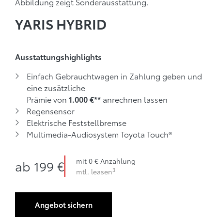
Abbildung zeigt Sonderausstattung.
YARIS HYBRID
Ausstattungshighlights
Einfach Gebrauchtwagen in Zahlung geben und
eine zusätzliche
Prämie von
anrechnen lassen
1.000 €**
Regensensor
Elektrische Feststellbremse
Multimedia-Audiosystem Toyota Touch®
3
ab 199 € mtl. leasen
mit 0 €
mit 0 € Anzahlung
ab
199 €
3
mtl. leasen
Anzahlung
Angebot sichern