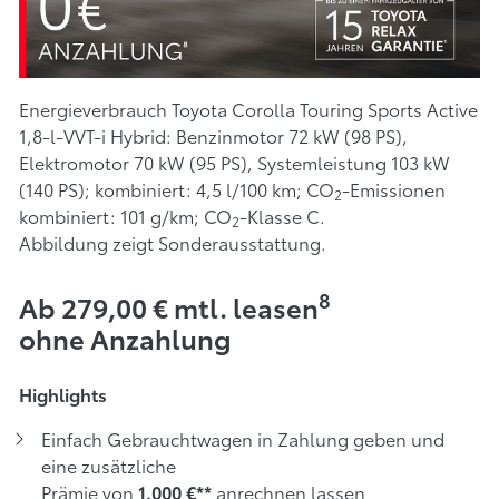
Energieverbrauch Toyota Corolla Touring Sports Active
1,8-l-VVT-i Hybrid: Benzinmotor 72 kW (98 PS),
Elektromotor 70 kW (95 PS), Systemleistung 103 kW
(140 PS); kombiniert: 4,5 l/100 km; CO
-Emissionen
2
kombiniert: 101 g/km; CO
-Klasse C.
2
Abbildung zeigt Sonderausstattung.
8
Ab 279,00 € mtl. leasen
ohne Anzahlung
Highlights
Einfach Gebrauchtwagen in Zahlung geben und
eine zusätzliche
Prämie von
anrechnen lassen
1.000 €**