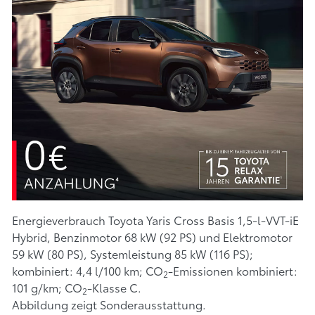
Energieverbrauch Toyota Yaris Cross Basis 1,5-l-VVT-iE
Hybrid, Benzinmotor 68 kW (92 PS) und Elektromotor
59 kW (80 PS), Systemleistung 85 kW (116 PS);
kombiniert: 4,4 l/100 km; CO
-Emissionen kombiniert:
2
101 g/km; CO
-Klasse C.
2
Abbildung zeigt Sonderausstattung.