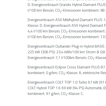
D. Energieverbrauch Grandis Hybrid Diamant PLUS
l/100 km Benzin; CO
-Emissionen kombiniert: 98
2
Energieverbrauch ASX Mildhybrid Diamant PLUS 1
Klasse: D. Energieverbrauch ASX Hybrid Diamant 
4,4 l/100 km Benzin; CO
-Emissionen kombiniert:
2
l/100 km Benzin; CO
-Emissionen kombiniert: 13
2
Energieverbrauch Outlander Plug-in Hybrid BASIS
225 kW (306 PS): 23,4 kWh/100 km Strom & 0,8 
Energieverbrauch 7,1 l/100km Benzin; CO
-Klasse
2
Energieverbrauch Eclipse Cross Diamant PLUS 87
kombiniert: 0 g/km; CO
-Klasse: A; elektrische Re
2
Energieverbrauch COLT TOP 1.0 Turbo 67 kW (91 P
COLT Hybrid TOP 1.6 69 kW (94 PS) Automatik, El
kombiniert: 97 g/km; CO
-Klasse: C.
2