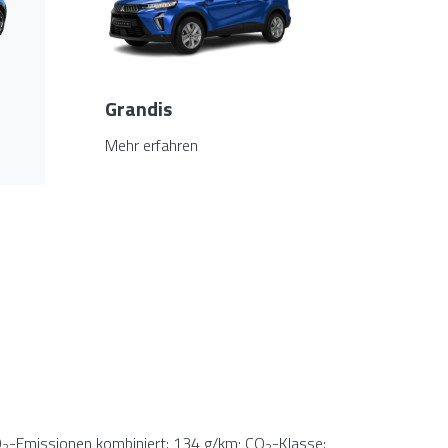
Grandis
Mehr erfahren
O
-Emissionen kombiniert: 134 g/km; CO
-Klasse:
2
2