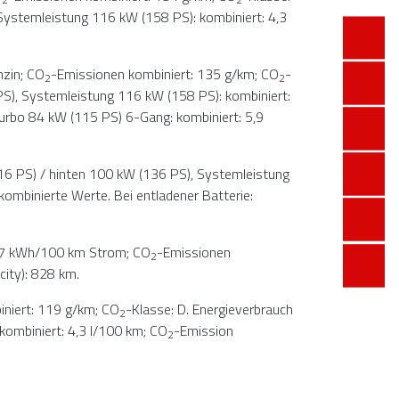
Systemleistung 116 kW (158 PS): kombiniert: 4,3
nzin; CO
-Emissionen kombiniert: 135 g/km; CO
-
2
2
S), Systemleistung 116 kW (158 PS): kombiniert:
urbo 84 kW (115 PS) 6-Gang: kombiniert: 5,9
16 PS) / hinten 100 kW (136 PS), Systemleistung
kombinierte Werte. Bei entladener Batterie:
6,7 kWh/100 km Strom; CO
-Emissionen
2
city): 828 km.
niert: 119 g/km; CO
-Klasse: D. Energieverbrauch
2
ombiniert: 4,3 l/100 km; CO
-Emission
2