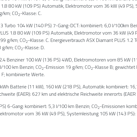
 1.8 80 kW (109 PS) Automatik, Elektromotor vorn 36 kW (49 PS), 
 g/km; CO
-Klasse: C.
2
.3 Turbo 104 kW (140 PS) 7-Gang-DCT: kombiniert: 6,0 l/100km Be
PLUS 1.8 80 kW (109 PS) Automatik, Elektromotor vorn 36 kW (49 P
 99 g/km; CO
-Klasse: C. Energieverbrauch ASX Diamant PLUS 1.2 T
2
3 g/km; CO
-Klasse: D.
2
 2.4 Benziner 100 kW (136 PS) 4WD, Elektromotoren vorn 85 kW (1
l/100 km Benzin; CO
-Emission 19 g/km; CO
-Klasse B; gewichtet 
2
2
 F; kombinierte Werte.
 kWh Batterie (11 kW), 160 kW (218 PS), Automatik: kombiniert: 1
ichweite (EAER): 627 km und elektrische Reichweite innerorts (EAER 
S) 6-Gang: kombiniert: 5,3 l/100 km Benzin; CO
-Emissionen kombi
2
ektromotor vorn 36 kW (49 PS), Systemleistung 105 kW (143 PS): k