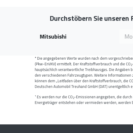
Durchstöbern Sie unseren
Marke wählen
Modell
Mitsubishi
Mod
* Die angegebenen Werte wurden nach dem vorgeschriebe
(Pkw-EnVKV) ermittelt. Der Kraftstoffverbrauch und die CO
2
hauptsächlich verantwortliche Treibhausgas. Die Angaben b
den verschiedenen Fahrzeugtypen. Weitere Informationen zum
können dem „Leitfaden über den Kraftstoffverbrauch, die C
Deutschen Automobil Treuhand GmbH (DAT) unentgeltlich erh
¹ Es werden nur die CO
-Emissionen angegeben, die durch
2
Energieträger entstehen oder vermieden werden, werden b