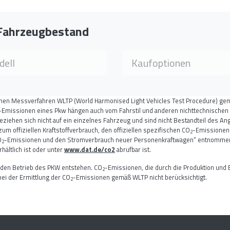
 Fahrzeugbestand
 wählen
Kaufoption wählen
ell
Kaufoptionen
nen Messverfahren WLTP (World Harmonised Light Vehicles Test Procedure) 
-Emissionen eines Pkw hängen auch vom Fahrstil und anderen nichttechnischen 
eziehen sich nicht auf ein einzelnes Fahrzeug und sind nicht Bestandteil des 
 offiziellen Kraftstoffverbrauch, den offiziellen spezifischen CO
-Emissionen
2
O
-Emissionen und den Stromverbrauch neuer Personenkraftwagen“ entnommen w
2
ältlich ist oder unter
www.dat.de/co2
abrufbar ist.
 den Betrieb des PKW entstehen. CO
-Emissionen, die durch die Produktion und 
2
ei der Ermittlung der CO
-Emissionen gemäß WLTP nicht berücksichtigt.
2