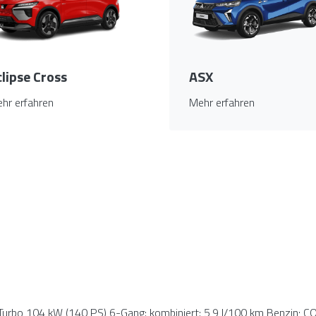
clipse Cross
ASX
hr erfahren
Mehr erfahren
 Turbo 104 kW (140 PS) 6-Gang: kombiniert: 5,9 l/100 km Benzin; C